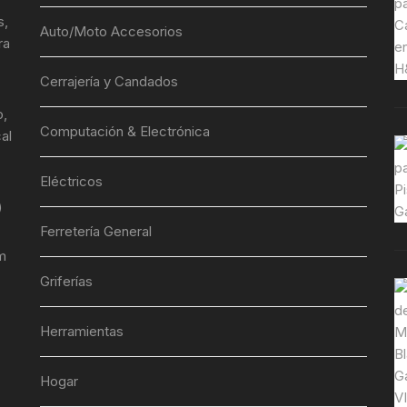
s,
Auto/Moto Accesorios
ra
Cerrajería y Candados
o,
Computación & Electrónica
al
Eléctricos
)
Ferretería General
m
Griferías
Herramientas
Hogar