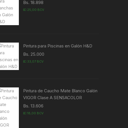
Bs. 18.898
💵 25,00 BCV
Pintura para Piscinas en Galón H&D
Bs. 25.000
💵 33,07 BCV
Pintura de Caucho Mate Blanco Galón
VIGOR Clase A SENSACOLOR
Bs. 13.606
💵 18,00 BCV