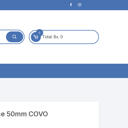
0
Total:
Bs. 0
nce 50mm COVO