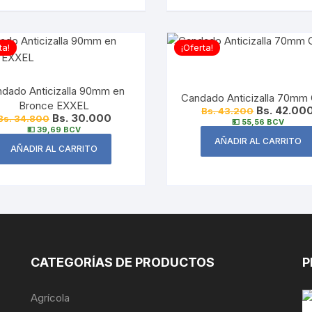
ta!
¡Oferta!
dado Anticizalla 90mm en
Candado Anticizalla 70mm
Bronce EXXEL
Bs. 42.00
Bs. 43.200
Bs. 30.000
Bs. 34.800
💵 55,56 BCV
💵 39,69 BCV
AÑADIR AL CARRITO
AÑADIR AL CARRITO
CATEGORÍAS DE PRODUCTOS
P
Agrícola