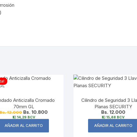
rrosión
)
ta!
dado Anticizalla Cromado
Cilindro de Seguridad 3 Ll
70mm GL
Planas SECURITY
Bs. 10.800
Bs. 12.000
Bs. 12.000
💵 14,29 BCV
💵 15,88 BCV
AÑADIR AL CARRITO
AÑADIR AL CARRITO