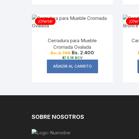
¡Oferta!
¡Ofer
Cerradura para Mueble
Can
Cromada Ovalada
Bs. 2.400
Bs. 2.796
💵 3,18 BCV
AÑADIR AL CARRITO
SOBRE NOSOTROS