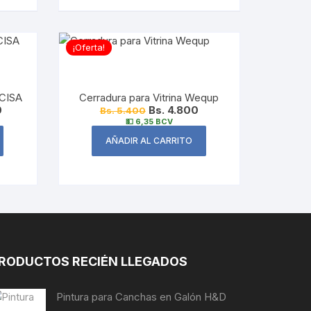
¡Oferta!
 CISA
Cerradura para Vitrina Wequp
0
Bs. 4.800
Bs. 5.400
💵 6,35 BCV
AÑADIR AL CARRITO
RODUCTOS RECIÉN LLEGADOS
Pintura para Canchas en Galón H&D