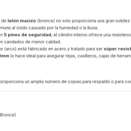
l de
latón macizo
(bronce) no solo proporciona una gran solidez
nmune al óxido causado por la humedad o la lluvia.
on
5 pines de seguridad
, el cilindro interno ofrece una resisten
n candados de menor calidad.
ete (arco) está fabricado en acero y tratado para ser
súper resis
0mm
lo hace ideal para asegurar rejas, casilleros, cajas de herra
e proporciona un amplio número de copias para respaldo o para com
(Bronce)