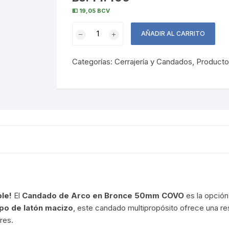
💵 19,05 BCV
Candado
AÑADIR AL CARRITO
de
Arco
Categorías:
Cerrajería y Candados
,
Producto
en
Bronce
50mm
COVO
cantidad
ble!
El
Candado de Arco en Bronce 50mm COVO
es la opción 
po de latón macizo
, este candado multipropósito ofrece una res
res.