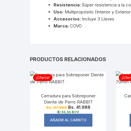
Resistencia:
Súper resistencia a la co
Uso:
Multipropósito (Interior y Exterior
Accesorios:
Incluye 3 Llaves
Marca:
COVO
PRODUCTOS RELACIONADOS
¡Oferta!
¡Ofer
Cerradura para Sobreponer
Can
Diente de Perro RABBIT
Bs. 41.988
Bs. 47.988
💵 55,55 BCV
AÑADIR AL CARRITO