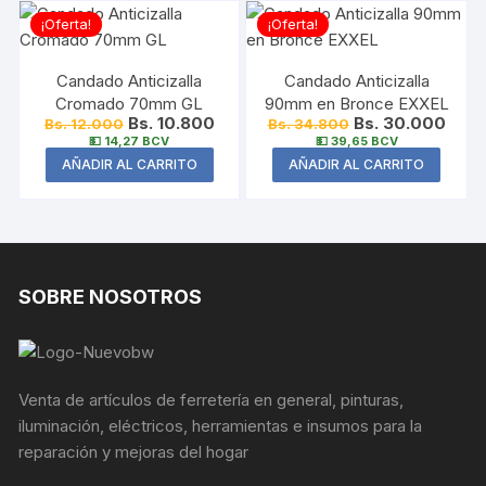
¡Oferta!
¡Oferta!
Candado Anticizalla
Candado Anticizalla
Cromado 70mm GL
90mm en Bronce EXXEL
Bs. 10.800
Bs. 30.000
Bs. 12.000
Bs. 34.800
💵 14,27 BCV
💵 39,65 BCV
AÑADIR AL CARRITO
AÑADIR AL CARRITO
SOBRE NOSOTROS
Venta de artículos de ferretería en general, pinturas,
iluminación, eléctricos, herramientas e insumos para la
reparación y mejoras del hogar