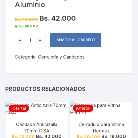
Aluminio
Bs. 42.000
Bs. 48.000
💵 55,50 BCV
Cerradura
AÑADIR AL CARRITO
de
Lujo
Categoría:
Cerrajería y Candados
con
Cilindro
de
Seguridad
y
PRODUCTOS RELACIONADOS
Manillas
en
¡Oferta!
¡Oferta!
Aluminio
cantidad
Candado Anticizalla
Cerradura para Vitrina
70mm CISA
Hermex
Bs. 42.000
Bs. 18.000
Bs. 43.200
Bs. 20.400