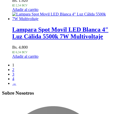
Bs. 1.920
💵 2,54 BCV
Añadir al carrito
Lampara Spot Movil LED Blanca 4″
Luz Cálida 5500k 7W Multivoltaje
Bs. 4.800
💵 6,34 BCV
Añadir al carrito
1
2
3
4
→
Sobre Nosotros