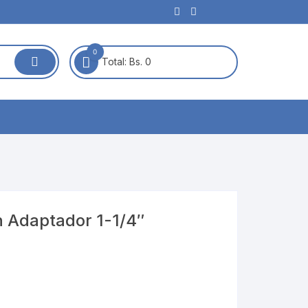
0
Total:
Bs. 0
n Adaptador 1-1/4″