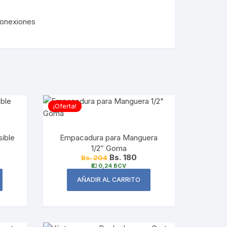
Conexiones
¡Oferta!
ible
Empacadura para Manguera
1/2″ Goma
Bs. 180
Bs. 204
💵 0,24 BCV
AÑADIR AL CARRITO