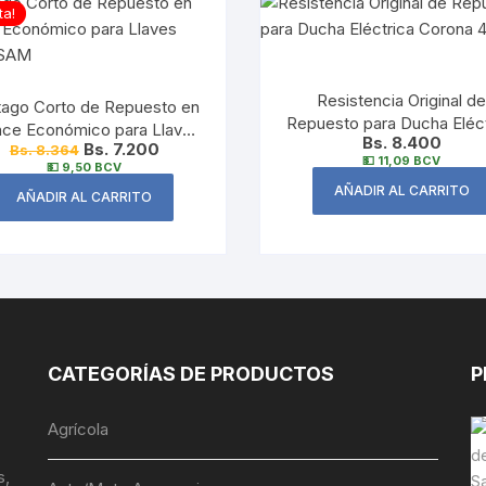
ta!
Resistencia Original d
tago Corto de Repuesto en
Repuesto para Ducha Eléct
nce Económico para Llaves
Bs. 8.400
Corona 4000W
Bs. 7.200
Bs. 8.364
Marca SAM
💵 11,09 BCV
💵 9,50 BCV
AÑADIR AL CARRITO
AÑADIR AL CARRITO
CATEGORÍAS DE PRODUCTOS
P
Agrícola
s,