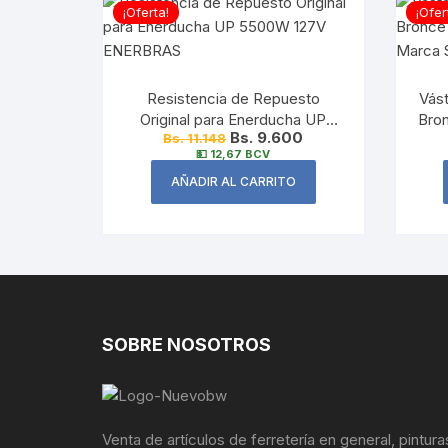
¡Oferta!
¡Ofer
Resistencia de Repuesto
Vás
Original para Enerducha UP
Bro
Bs. 9.600
Bs. 11.148
5500W 127V ENERBRAS
💵 12,67 BCV
AÑADIR AL CARRITO
SOBRE NOSOTROS
Venta de artículos de ferretería en general, pintura