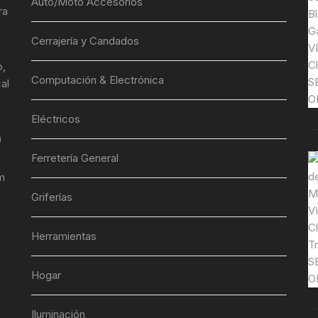
Auto/Moto Accesorios
ra
Cerrajería y Candados
o,
Computación & Electrónica
al
Eléctricos
)
Ferretería General
m
Griferías
Herramientas
Hogar
Iluminación