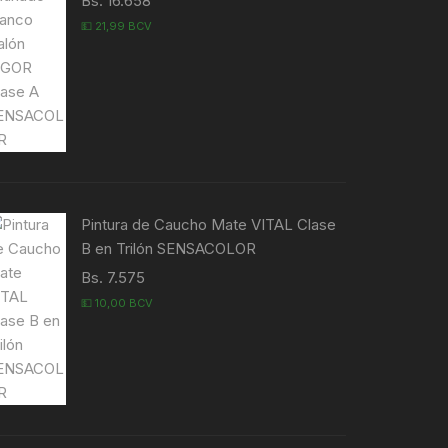
Bs. 16.658
💵 21,99 BCV
Pintura de Caucho Mate VITAL Clase
B en Trilón SENSACOLOR
Bs. 7.575
💵 10,00 BCV