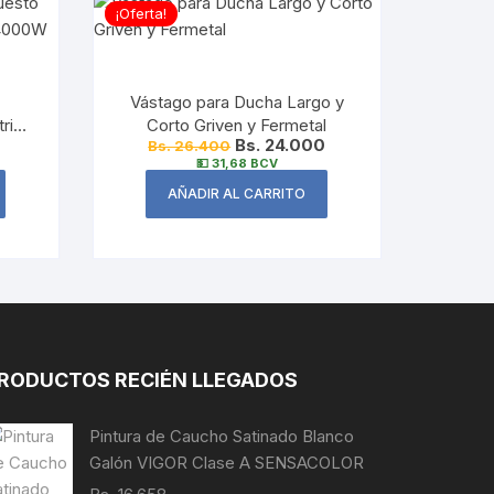
¡Oferta!
e
Vástago para Ducha Largo y
rica
Corto Griven y Fermetal
Bs. 24.000
Bs. 26.400
💵 31,68 BCV
AÑADIR AL CARRITO
RODUCTOS RECIÉN LLEGADOS
Pintura de Caucho Satinado Blanco
Galón VIGOR Clase A SENSACOLOR