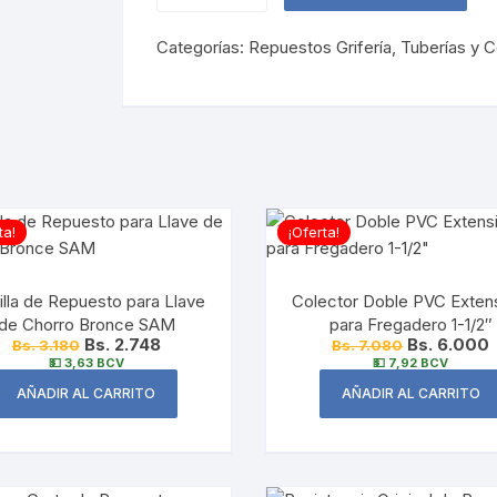
1-
Categorías:
Repuestos Grifería
,
Tuberías y 
1/2"
Con
Adaptador
1-
1/4"
cantidad
ta!
¡Oferta!
lla de Repuesto para Llave
Colector Doble PVC Extens
de Chorro Bronce SAM
para Fregadero 1-1/2″
Bs. 2.748
Bs. 6.000
Bs. 3.180
Bs. 7.080
💵 3,63 BCV
💵 7,92 BCV
AÑADIR AL CARRITO
AÑADIR AL CARRITO