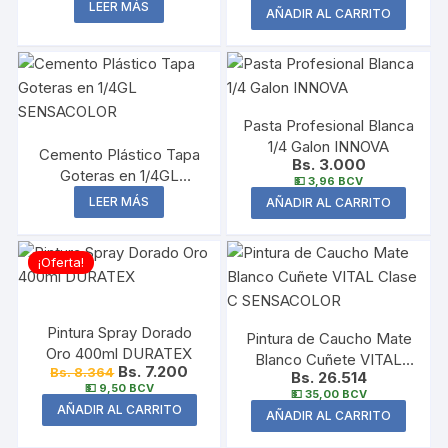
SENSACOLOR
LEER MÁS
AÑADIR AL CARRITO
en
la
pági
de
prod
Pasta Profesional Blanca
1/4 Galon INNOVA
Cemento Plástico Tapa
Bs. 3.000
Goteras en 1/4GL
💵 3,96 BCV
SENSACOLOR
LEER MÁS
AÑADIR AL CARRITO
¡Oferta!
Pintura Spray Dorado
Pintura de Caucho Mate
Oro 400ml DURATEX
Blanco Cuñete VITAL
Bs. 7.200
Bs. 8.364
Bs. 26.514
Clase C SENSACOLOR
💵 9,50 BCV
💵 35,00 BCV
AÑADIR AL CARRITO
AÑADIR AL CARRITO