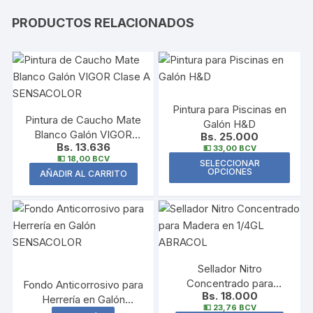
PRODUCTOS RELACIONADOS
Pintura para Piscinas en
Pintura de Caucho Mate
Galón H&D
Blanco Galón VIGOR
Bs. 25.000
Bs. 13.636
Clase A SENSACOLOR
💵 33,00 BCV
Este
💵 18,00 BCV
SELECCIONAR
OPCIONES
AÑADIR AL CARRITO
prod
tiene
múlti
varia
Las
opci
Sellador Nitro
se
Concentrado para
Fondo Anticorrosivo para
pue
Bs. 18.000
Madera en 1/4GL
Herrería en Galón
💵 23,76 BCV
elegi
ABRACOL