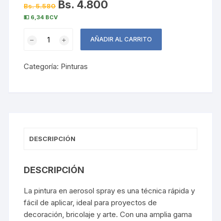
Bs. 4.800
Bs. 5.580
💵 6,34 BCV
Pintura
AÑADIR AL CARRITO
Spray
Blanco
Categoría:
Pinturas
Brillante
400ml
DURATEX
cantidad
DESCRIPCIÓN
DESCRIPCIÓN
La pintura en aerosol spray es una técnica rápida y
fácil de aplicar, ideal para proyectos de
decoración, bricolaje y arte. Con una amplia gama