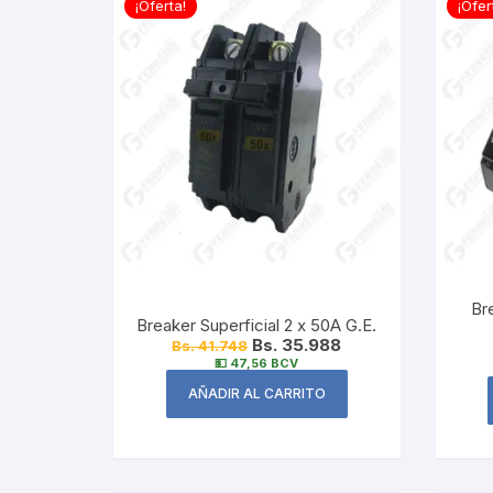
¡Oferta!
¡Ofer
Br
Breaker Superficial 2 x 50A G.E.
Bs. 35.988
Bs. 41.748
💵 47,56 BCV
AÑADIR AL CARRITO