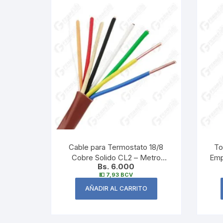
Cable para Termostato 18/8
To
Cobre Solido CL2 – Metro
Emp
Bs. 6.000
Lineal
💵 7,93 BCV
AÑADIR AL CARRITO