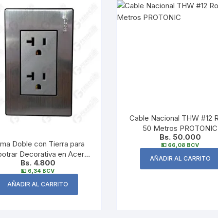
Cable Nacional THW #12 R
50 Metros PROTONIC
Bs. 50.000
ma Doble con Tierra para
💵 66,08 BCV
otrar Decorativa en Acero
AÑADIR AL CARRITO
Bs. 4.800
20A TROEN
💵 6,34 BCV
AÑADIR AL CARRITO