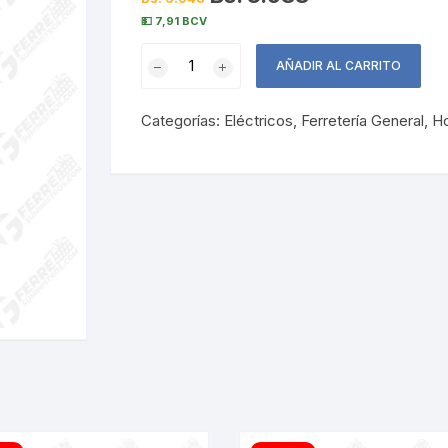
💵 7,91 BCV
Lámpara
AÑADIR AL CARRITO
Mariposa
2D
Categorías:
Eléctricos
,
Ferretería General
,
H
21W
Blanca
FERMETAL
cantidad