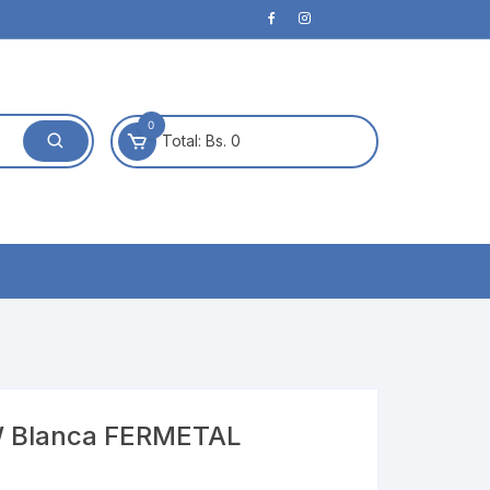
0
Total:
Bs. 0
W Blanca FERMETAL