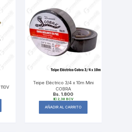
Teipe Eléctrico 3/4 x 10m Mini
 110V
COBRA
Bs. 1.800
💵 2,38 BCV
AÑADIR AL CARRITO