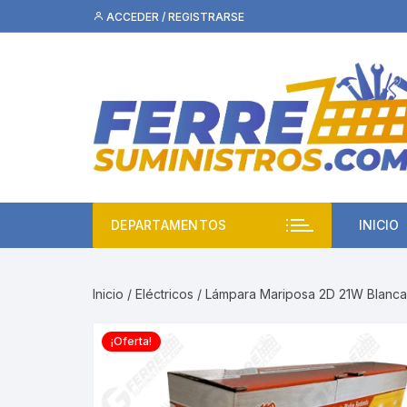
Saltar
ACCEDER / REGISTRARSE
al
contenido
DEPARTAMENTOS
INICIO
Inicio
/
Eléctricos
/ Lámpara Mariposa 2D 21W Blanc
¡Oferta!