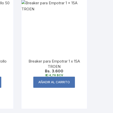
ollo
Breaker para Empotrar 1 x 15A
TROEN
Bs. 3.600
💵 4,76 BCV
AÑADIR AL CARRITO