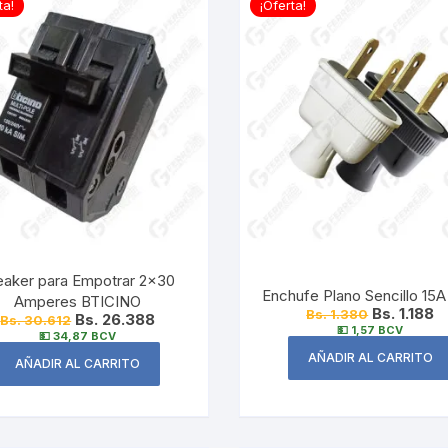
ta!
¡Oferta!
eaker para Empotrar 2×30
Enchufe Plano Sencillo 15A
Amperes BTICINO
Bs. 1.188
Bs. 1.380
Bs. 26.388
Bs. 30.612
💵 1,57 BCV
💵 34,87 BCV
AÑADIR AL CARRITO
AÑADIR AL CARRITO