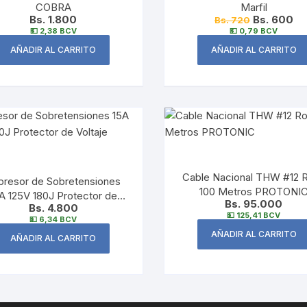
COBRA
Marfil
Bs. 1.800
Bs. 600
Bs. 720
💵 2,38 BCV
💵 0,79 BCV
AÑADIR AL CARRITO
AÑADIR AL CARRITO
Cable Nacional THW #12 R
presor de Sobretensiones
100 Metros PROTONI
A 125V 180J Protector de
Bs. 95.000
Bs. 4.800
Voltaje TROEN
💵 125,41 BCV
💵 6,34 BCV
AÑADIR AL CARRITO
AÑADIR AL CARRITO