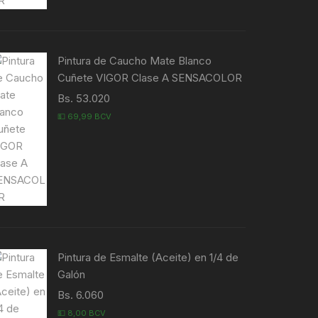
Pintura de Caucho Mate Blanco
Cuñete VIGOR Clase A SENSACOLOR
Bs. 53.020
💵 69,99 BCV
Pintura de Esmalte (Aceite) en 1/4 de
Galón
Bs. 6.060
💵 8,00 BCV