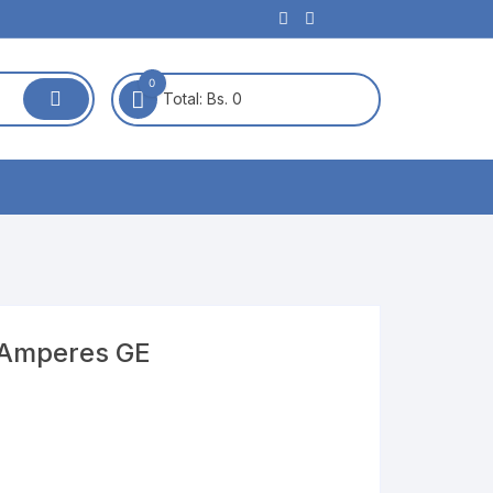
0
Total:
Bs. 0
0 Amperes GE