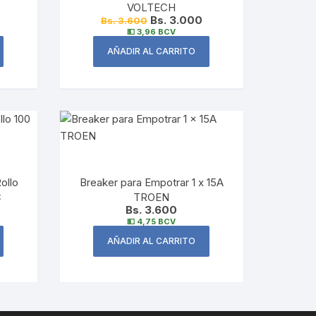
VOLTECH
Bs. 3.000
Bs. 3.600
💵 3,96 BCV
AÑADIR AL CARRITO
ollo
Breaker para Empotrar 1 x 15A
C
TROEN
Bs. 3.600
💵 4,75 BCV
AÑADIR AL CARRITO