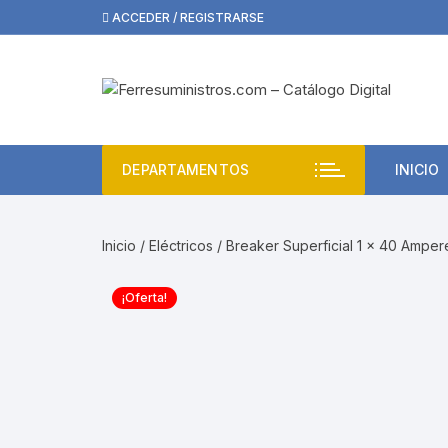
Saltar
ACCEDER / REGISTRARSE
al
contenido
DEPARTAMENTOS
INICIO
Inicio
/
Eléctricos
/ Breaker Superficial 1 x 40 Amper
¡Oferta!