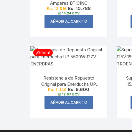
Amperes BTICINO
Bs. 10.788
Bs. 12.516
💵 14,24 BCV
AÑADIR AL CARRITO
¡Oferta!
Resistencia de Repuesto
Su
Original para Enerducha UP
15
Bs. 9.600
Bs. 11.148
5500W 127V ENERBRAS
💵 12,67 BCV
AÑADIR AL CARRITO