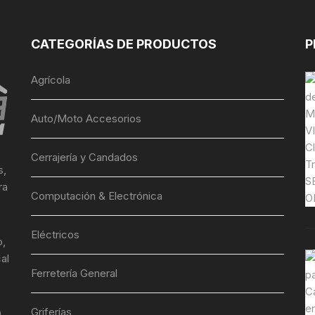
CATEGORÍAS DE PRODUCTOS
P
Agrícola
Auto/Moto Accesorios
Cerrajería y Candados
s,
ra
Computación & Electrónica
Eléctricos
o,
al
Ferretería General
Griferías
)