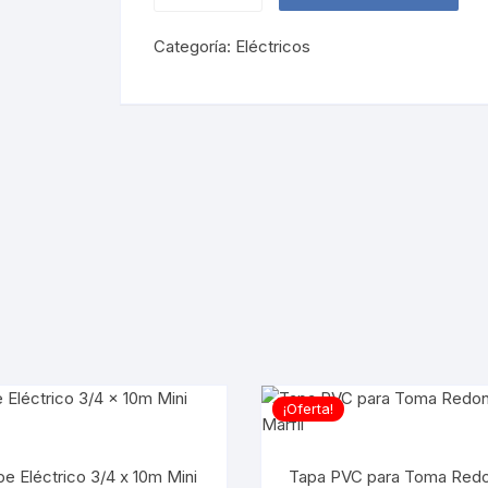
1
Categoría:
Eléctricos
x
40
Amperes
GE
cantidad
¡Oferta!
pe Eléctrico 3/4 x 10m Mini
Tapa PVC para Toma Red